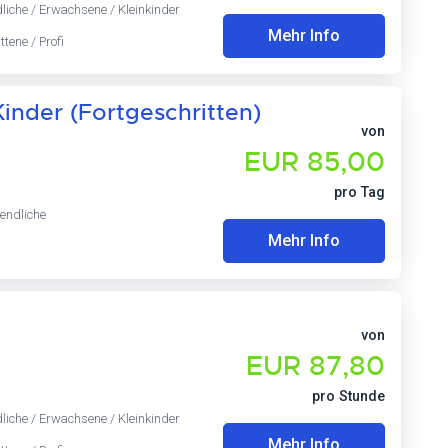
dliche / Erwachsene / Kleinkinder
Mehr Info
ttene / Profi
inder (Fortgeschritten)
von
EUR 85,00
pro Tag
endliche
Mehr Info
von
EUR 87,80
pro Stunde
dliche / Erwachsene / Kleinkinder
Mehr Info