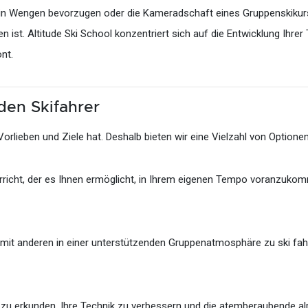
en in Wengen bevorzugen oder die Kameradschaft eines Gruppenskikur
en ist. Altitude Ski School konzentriert sich auf die Entwicklung I
nt.
den Skifahrer
Vorlieben und Ziele hat. Deshalb bieten wir eine Vielzahl von Optione
richt, der es Ihnen ermöglicht, in Ihrem eigenen Tempo voranzukomme
 mit anderen in einer unterstützenden Gruppenatmosphäre zu ski fahr
en zu erkunden, Ihre Technik zu verbessern und die atemberaubende 