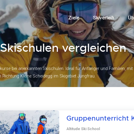
Ziele
Skiverleih
Üb
 Skischulen vergleichen
urse bei anerkannten Skischulen. Ideal für Anfänger und Familien, mit 
Richtung Kleine Scheidegg im Skigebiet Jungfrau.
Gruppenunterricht Ki
Altitude Ski School