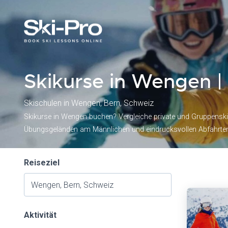
Skikurse in Wengen |
Skischulen in Wengen, Bern, Schweiz
Skikurse in Wengen buchen? Vergleiche private und Gruppenskik
Übungsgeländen am Männlichen und eindrucksvollen Abfahrten 
Reiseziel
Aktivität