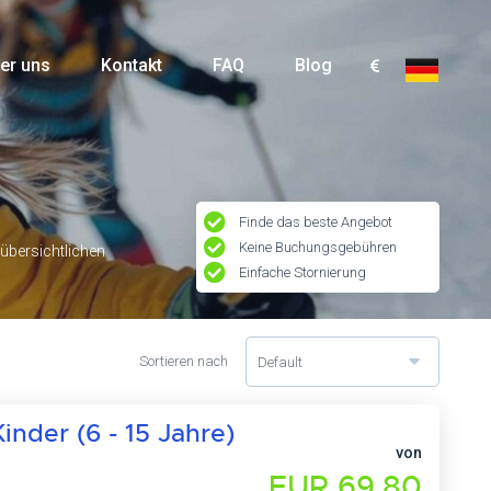
er uns
Kontakt
FAQ
Blog
Finde das beste Angebot
Keine Buchungsgebühren
übersichtlichen
Einfache Stornierung
Sortieren nach
Default
nder (6 - 15 Jahre)
von
EUR 69,80