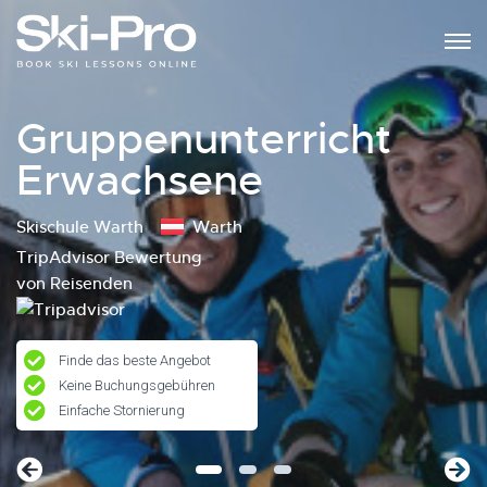
Gruppenunterricht
Erwachsene
Skischule Warth
Warth
TripAdvisor Bewertung
von Reisenden
Finde das beste Angebot
Keine Buchungsgebühren
Einfache Stornierung