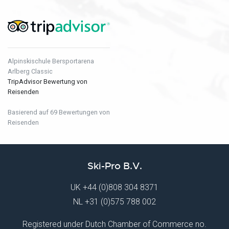
Alpinskischule Bersportarena
Arlberg Classic
TripAdvisor Bewertung von
Reisenden
Basierend auf 69 Bewertungen von
Reisenden
Ski-Pro B.V.
UK
+44 (0)808 304 8371
NL
+31 (0)575 788 002
Registered under Dutch Chamber of Commerce no.