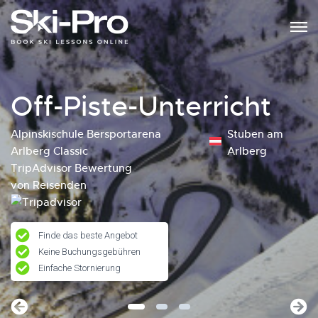
Off-Piste-Unterricht
Alpinskischule Bersportarena
Stuben am
Arlberg Classic
Arlberg
TripAdvisor Bewertung
von Reisenden
Finde das beste Angebot
Keine Buchungsgebühren
Einfache Stornierung