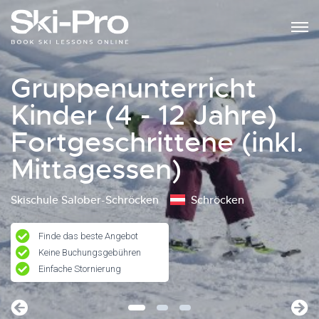
Gruppenunterricht
Kinder (4 - 12 Jahre)
Fortgeschrittene (inkl.
Mittagessen)
Skischule Salober-Schröcken
Schröcken
Finde das beste Angebot
Keine Buchungsgebühren
Einfache Stornierung