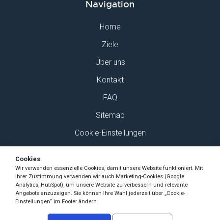
Navigation
Home
Ziele
Über uns
Kontakt
FAQ
Sitemap
Cookie-Einstellungen
Finden Sie uns auf Social Media
Cookies
Wir verwenden essenzielle Cookies, damit unsere Website funktioniert. Mit
Ihrer Zustimmung verwenden wir auch Marketing-Cookies (Google
Analytics, HubSpot), um unsere Website zu verbessern und relevante
Angebote anzuzeigen. Sie können Ihre Wahl jederzeit über „Cookie-
Einstellungen“ im Footer ändern.
Copyright Ski-Pro 2026 - Alle Rechte vorbehalten