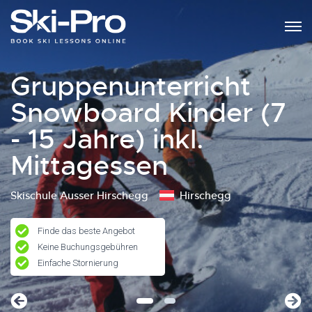
Gruppenunterricht
Snowboard Kinder (7
- 15 Jahre) inkl.
Mittagessen
Skischule Ausser Hirschegg
Hirschegg
Finde das beste Angebot
Keine Buchungsgebühren
Einfache Stornierung