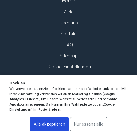
Home
Ziele
Über uns
Kontakt
FAQ
Sitemap
Cookie-Einstellungen
Finden Sie uns auf Social Media
Cookies
Wir verwenden essenzielle Cookies, damit unsere Website funktioniert. Mit
Ihrer Zustimmung verwenden wir auch Marketing-Cookies (Google
Analytics, HubSpot), um unsere Website zu verbessern und relevante
Angebote anzuzeigen. Sie können Ihre Wahl jederzeit über „Cookie-
Einstellungen“ im Footer ändern.
Copyright Ski-Pro 2026 - Alle Rechte vorbehalten
Alle akzeptieren
Nur essenzielle