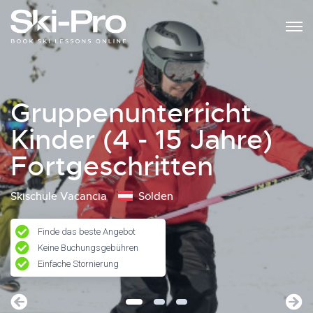
Gruppenunterricht
Kinder (4 - 15 Jahre)
Fortgeschritten
Skischule Vacancia
Sölden
Finde das beste Angebot
Keine Buchungsgebühren
Einfache Stornierung