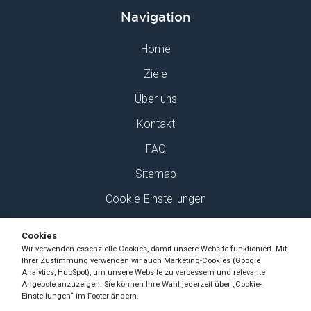
Navigation
Home
Ziele
Über uns
Kontakt
FAQ
Sitemap
Cookie-Einstellungen
Finden Sie uns auf Social Media
Cookies
Wir verwenden essenzielle Cookies, damit unsere Website funktioniert. Mit
Ihrer Zustimmung verwenden wir auch Marketing-Cookies (Google
Analytics, HubSpot), um unsere Website zu verbessern und relevante
Angebote anzuzeigen. Sie können Ihre Wahl jederzeit über „Cookie-
Einstellungen“ im Footer ändern.