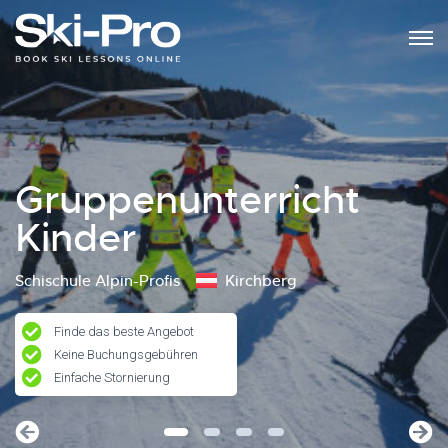
Gruppenunterricht
Kinder
Schischule Alpin-Profis
Kirchberg
Finde das beste Angebot
Keine Buchungsgebühren
Einfache Stornierung