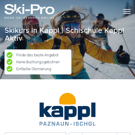
Skikurs in Kappl | Schischule Kappl
Aktiv
Finde das beste Angebot
Keine Buchungsgebühren
Einfache Stornierung