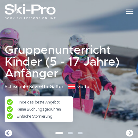
Gruppenunterricht
Kinder (5 - 17 Jahre)
Anfänger
Schischule Silvretta Galtür
Galtür
Finde das beste Angebot
Keine Buchungsgebühren
Einfache Stornierung