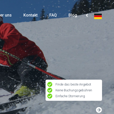
er uns
Kontakt
FAQ
Blog
Finde das beste Angebot
Keine Buchungsgebühren
Einfache Stornierung