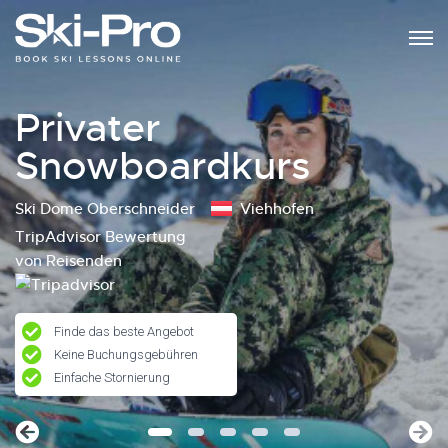
Privater
Snowboardkurs
Ski Dome Oberschneider
Viehhofen
TripAdvisor Bewertung
von Reisenden
Finde das beste Angebot
Keine Buchungsgebühren
Einfache Stornierung