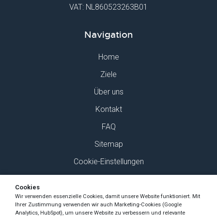
VAT: NL860523263B01
Navigation
Home
Ziele
Über uns
Kontakt
FAQ
Sitemap
Cookie-Einstellungen
Finden Sie uns auf Social Media
Cookies
Wir verwenden essenzielle Cookies, damit unsere Website funktioniert. Mit
Ihrer Zustimmung verwenden wir auch Marketing-Cookies (Google
Analytics, HubSpot), um unsere Website zu verbessern und relevante