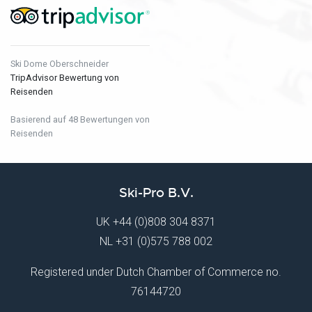
Ski Dome Oberschneider
TripAdvisor Bewertung von
Reisenden
Basierend auf 48 Bewertungen von
Reisenden
Ski-Pro B.V.
UK
+44 (0)808 304 8371
NL
+31 (0)575 788 002
Registered under Dutch Chamber of Commerce no.
76144720