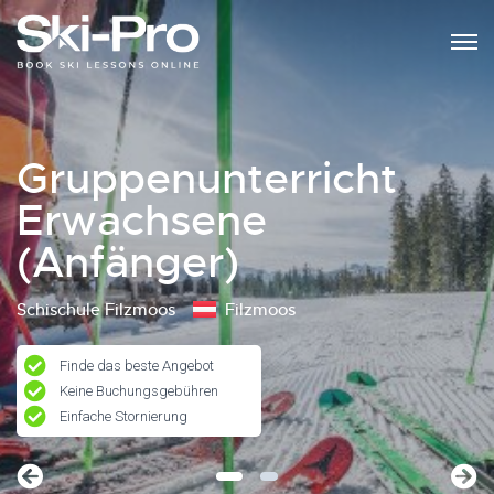
Gruppenunterricht
Erwachsene
(Anfänger)
Schischule Filzmoos
Filzmoos
Finde das beste Angebot
Keine Buchungsgebühren
Einfache Stornierung