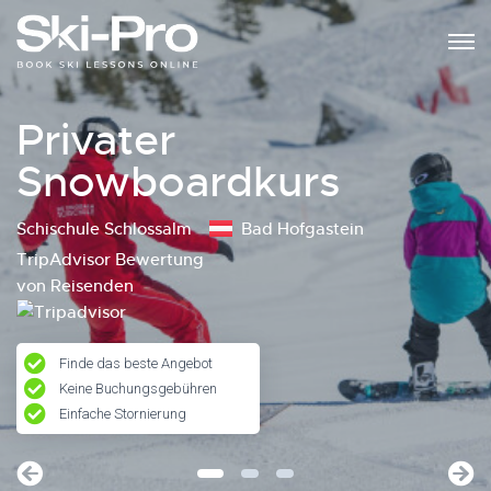
Privater
Snowboardkurs
Schischule Schlossalm
Bad Hofgastein
TripAdvisor Bewertung
von Reisenden
Finde das beste Angebot
Keine Buchungsgebühren
Einfache Stornierung