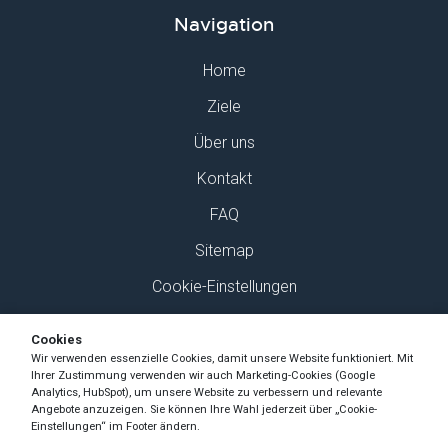
Navigation
Home
Ziele
Über uns
Kontakt
FAQ
Sitemap
Cookie-Einstellungen
Finden Sie uns auf Social Media
Cookies
Wir verwenden essenzielle Cookies, damit unsere Website funktioniert. Mit
Ihrer Zustimmung verwenden wir auch Marketing-Cookies (Google
Analytics, HubSpot), um unsere Website zu verbessern und relevante
Angebote anzuzeigen. Sie können Ihre Wahl jederzeit über „Cookie-
Einstellungen“ im Footer ändern.