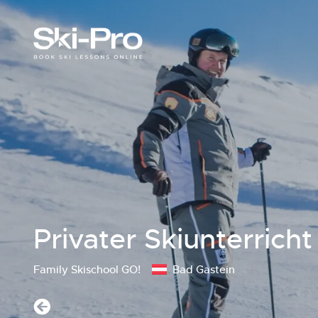
Privater Skiunterricht
Family Skischool GO!
Bad Gastein