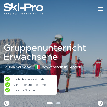
Gruppenunterricht
Erwachsene
Scuola Sci Selva
Wolkenstein in Gröden
Finde das beste Angebot
Keine Buchungsgebühren
Einfache Stornierung