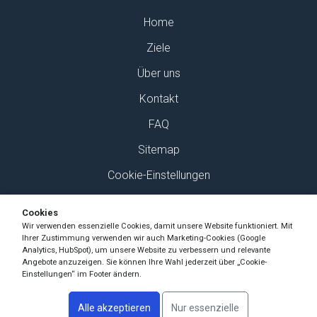
Home
Ziele
Über uns
Kontakt
FAQ
Sitemap
Cookie-Einstellungen
Finden Sie uns auf Social Media
Cookies
Wir verwenden essenzielle Cookies, damit unsere Website funktioniert. Mit
Ihrer Zustimmung verwenden wir auch Marketing-Cookies (Google
Analytics, HubSpot), um unsere Website zu verbessern und relevante
Angebote anzuzeigen. Sie können Ihre Wahl jederzeit über „Cookie-
Einstellungen“ im Footer ändern.
Copyright Ski-Pro 2026 - Alle Rechte vorbehalten
Alle akzeptieren
Nur essenzielle