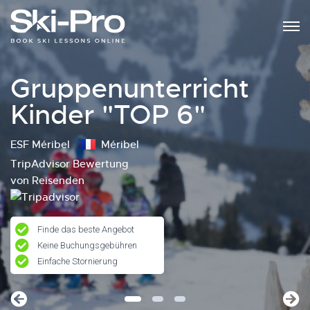
Gruppenunterricht
Kinder "TOP 6"
ESF Méribel
Méribel
TripAdvisor Bewertung
von Reisenden
Finde das beste Angebot
Keine Buchungsgebühren
Einfache Stornierung