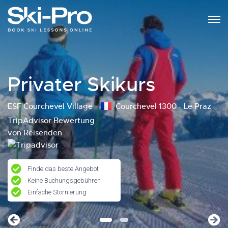
Privater Skikurs
ESF Courchevel Village
Courchevel 1300 - Le Praz
TripAdvisor Bewertung
von Reisenden
Finde das beste Angebot
Keine Buchungsgebühren
Einfache Stornierung