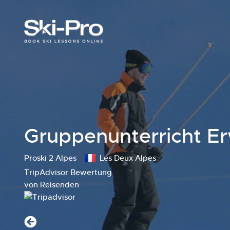
Gruppenunterricht E
Proski 2 Alpes
Les Deux Alpes
TripAdvisor Bewertung
von Reisenden