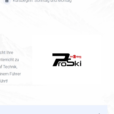
Kursbeginn: Sonntag und Montag
cht Ihre
terricht zu
uf Technik,
einem Führer
ührt!