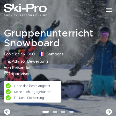
Gruppenunterricht
Snowboard
Ecole de Ski 360
Samoëns
TripAdvisor Bewertung
von Reisenden
Finde das beste Angebot
Keine Buchungsgebühren
Einfache Stornierung