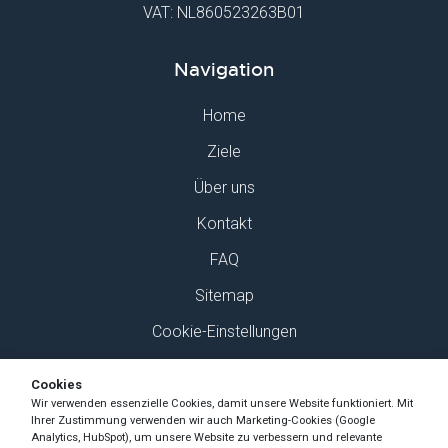
VAT: NL860523263B01
Navigation
Home
Ziele
Über uns
Kontakt
FAQ
Sitemap
Cookie-Einstellungen
Finden Sie uns auf Social Media
Cookies
Wir verwenden essenzielle Cookies, damit unsere Website funktioniert. Mit
Ihrer Zustimmung verwenden wir auch Marketing-Cookies (Google
Analytics, HubSpot), um unsere Website zu verbessern und relevante