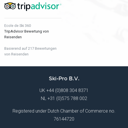
Ecole de Ski 360
TripAdvisor Bewertung von
Reisenden
Basierend auf 217 Bewertungen
von Reisenden
Ski-Pro B.V.
UK
+44 (0)808 304 8371
NL
+31 (0)575 788 002
Registered under Dutch Chamber of Commerce no.
76144720