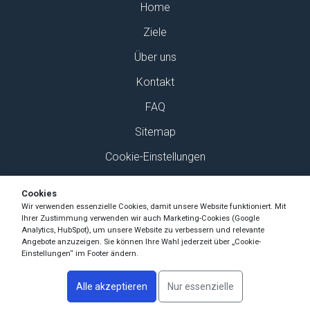
Home
Ziele
Über uns
Kontakt
FAQ
Sitemap
Cookie-Einstellungen
Finden Sie uns auf Social Media
Cookies
Wir verwenden essenzielle Cookies, damit unsere Website funktioniert. Mit
Ihrer Zustimmung verwenden wir auch Marketing-Cookies (Google
Analytics, HubSpot), um unsere Website zu verbessern und relevante
Angebote anzuzeigen. Sie können Ihre Wahl jederzeit über „Cookie-
Einstellungen“ im Footer ändern.
Copyright Ski-Pro 2026 - Alle Rechte vorbehalten
Alle akzeptieren
Nur essenzielle