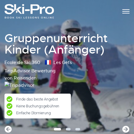
Gruppenunterricht
Kinder (Anfänger)
Ecole de Ski 360
Les Gets
TripAdvisor Bewertung
von Reisenden
Finde das beste Angebot
Keine Buchungsgebühren
Einfache Stornierung