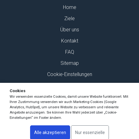
Home
Ziele
Über uns
Kontakt
FAQ
Sitemap
Cookie-Einstellungen
Finden Sie uns auf Social Media
Cookies
Wir verwenden essenzielle Cookies, damit unsere Website funktioniert. Mit
Ihrer Zustimmung verwenden wir auch Marketing-Cookies (Google
Analytics, HubSpot), um unsere Website zu verbessern und relevante
Angebote anzuzeigen. Sie können Ihre Wahl jederzeit über „Cookie-
Einstellungen“ im Footer ändern.
Copyright Ski-Pro 2026 - Alle Rechte vorbehalten
Alle akzeptieren
Nur essenzielle