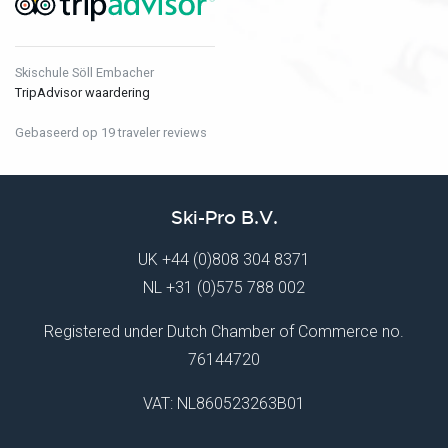
Skischule Söll Embacher
TripAdvisor waardering
Gebaseerd op 19 traveler reviews
Ski-Pro B.V.
UK
+44 (0)808 304 8371
NL
+31 (0)575 788 002
Registered under Dutch Chamber of Commerce no.
76144720
VAT: NL860523263B01