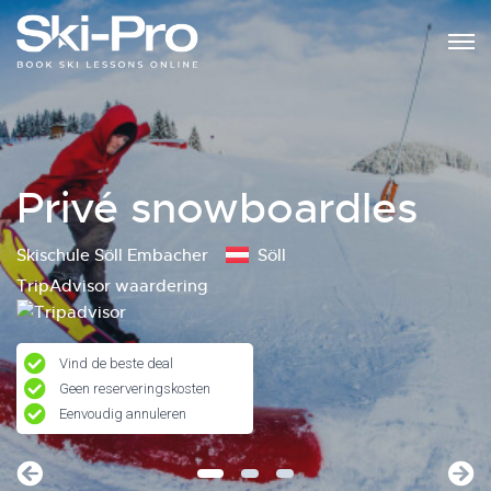
Privé snowboardles
Skischule Söll Embacher
Söll
TripAdvisor waardering
Vind de beste deal
Geen reserveringskosten
Eenvoudig annuleren