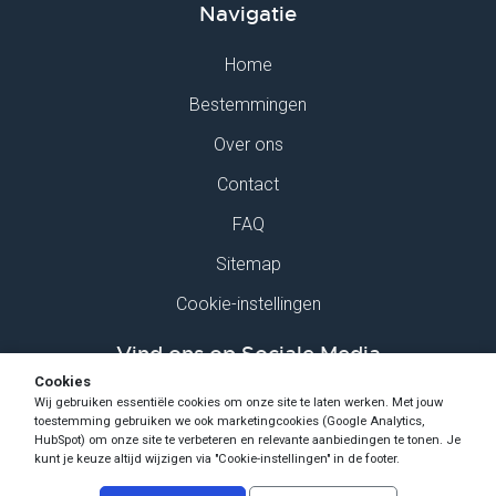
Navigatie
Home
Bestemmingen
Over ons
Contact
FAQ
Sitemap
Cookie-instellingen
Vind ons op Sociale Media
Cookies
Wij gebruiken essentiële cookies om onze site te laten werken. Met jouw
toestemming gebruiken we ook marketingcookies (Google Analytics,
HubSpot) om onze site te verbeteren en relevante aanbiedingen te tonen. Je
kunt je keuze altijd wijzigen via "Cookie-instellingen" in de footer.
Copyright Ski-Pro 2026 - Alle rechten voorbehouden