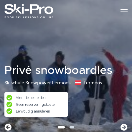
Privé snowboardles
Skischule Snowpower Lermoos
Lermoos
Vind de beste deal
Geen reserveringskosten
Eenvoudig annuleren