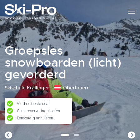
Groepsles
snowboarden (licht)
gevorderd
Skischule Krallinger
Obertauern
Vind de beste deal
Geen reserveringskosten
Eenvoudig annuleren