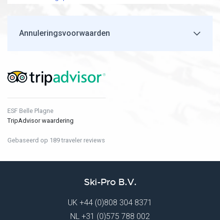
Annuleringsvoorwaarden
ESF Belle Plagne
TripAdvisor waardering
Gebaseerd op 189 traveler reviews
Ski-Pro B.V.
UK
+44 (0)808 304 8371
NL
+31 (0)575 788 002