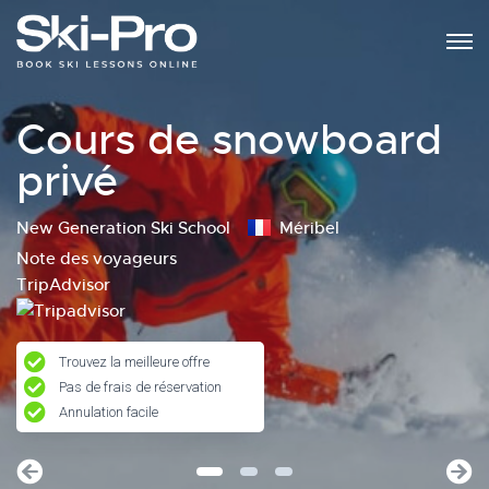
Cours de snowboard
privé
New Generation Ski School
Méribel
Note des voyageurs
TripAdvisor
Trouvez la meilleure offre
Pas de frais de réservation
Annulation facile