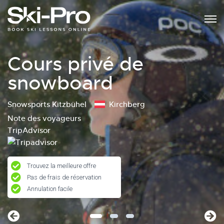
Cours privé de
snowboard
Snowsports Kitzbühel
Kirchberg
Note des voyageurs
TripAdvisor
Trouvez la meilleure offre
Pas de frais de réservation
Annulation facile