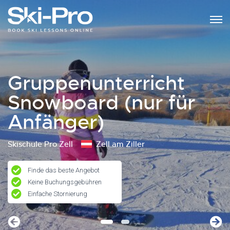
Gruppenunterricht
Snowboard (nur für
Anfänger)
Skischule Pro Zell
Zell am Ziller
Finde das beste Angebot
Keine Buchungsgebühren
Einfache Stornierung