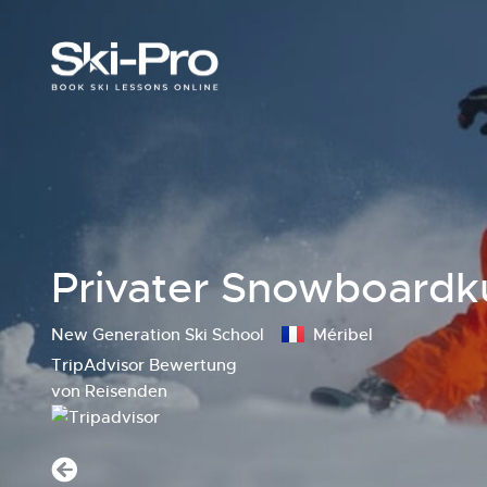
Privater Snowboardk
New Generation Ski School
Méribel
TripAdvisor Bewertung
von Reisenden