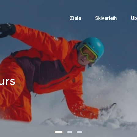
Ziele
Skiverleih
Üb
urs