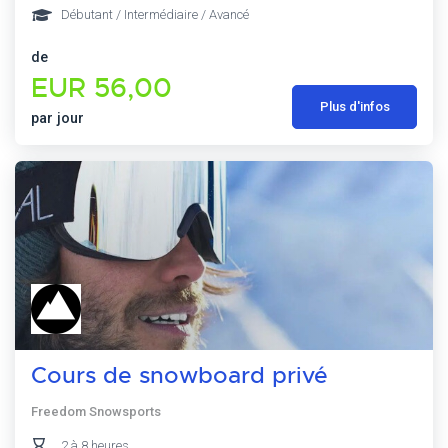
Débutant / Intermédiaire / Avancé
de
EUR 56,00
Plus d'infos
par jour
Cours de snowboard privé
Freedom Snowsports
2 à 8 heures