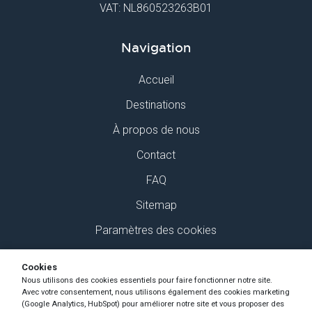
VAT: NL860523263B01
Navigation
Accueil
Destinations
À propos de nous
Contact
FAQ
Sitemap
Paramètres des cookies
Retrouvez-nous sur Social Media
Cookies
Nous utilisons des cookies essentiels pour faire fonctionner notre site.
Avec votre consentement, nous utilisons également des cookies marketing
(Google Analytics, HubSpot) pour améliorer notre site et vous proposer des