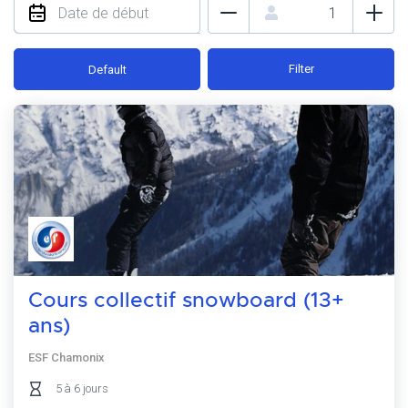
Filter
Default
Cours collectif snowboard (13+
ans)
ESF Chamonix
5 à 6 jours