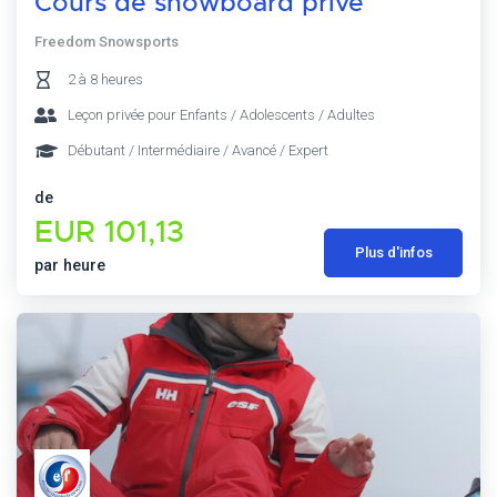
Cours de snowboard privé
Freedom Snowsports
2 à 8 heures
Leçon privée pour Enfants / Adolescents / Adultes
Débutant / Intermédiaire / Avancé / Expert
de
EUR 101,13
Plus d'infos
par heure